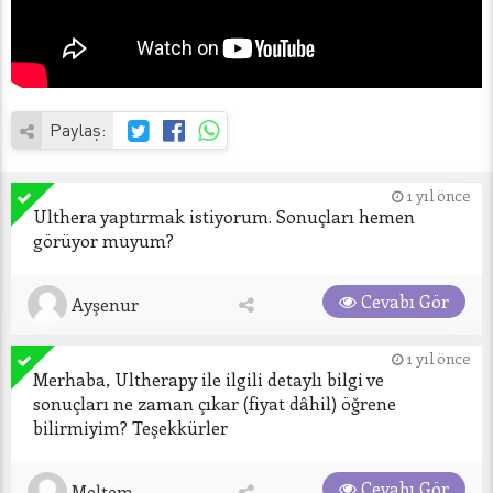
Paylaş:
1 yıl önce
Ulthera yaptırmak istiyorum. Sonuçları hemen 
görüyor muyum?
Cevabı Gör
Ayşenur
1 yıl önce
Merhaba, Ultherapy ile ilgili detaylı bilgi ve 
sonuçları ne zaman çıkar (fiyat dâhil) öğrene 
bilirmiyim? Teşekkürler
Cevabı Gör
Meltem