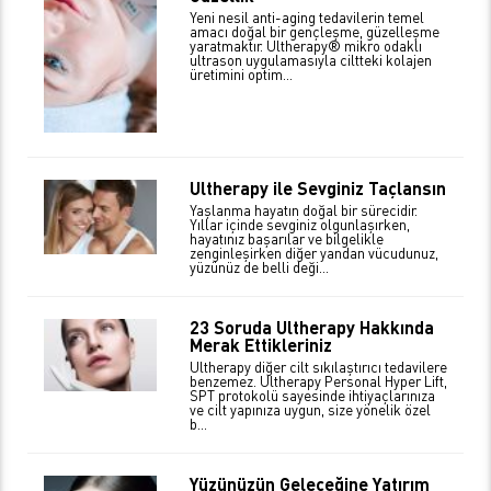
Yeni nesil anti-aging tedavilerin temel
amacı doğal bir gençleşme, güzelleşme
yaratmaktır. Ultherapy® mikro odaklı
ultrason uygulamasıyla ciltteki kolajen
üretimini optim...
Ultherapy ile Sevginiz Taçlansın
Yaşlanma hayatın doğal bir sürecidir.
Yıllar içinde sevginiz olgunlaşırken,
hayatınız başarılar ve bilgelikle
zenginleşirken diğer yandan vücudunuz,
yüzünüz de belli deği...
23 Soruda Ultherapy Hakkında
Merak Ettikleriniz
Ultherapy diğer cilt sıkılaştırıcı tedavilere
benzemez. Ultherapy Personal Hyper Lift,
SPT protokolü sayesinde ihtiyaçlarınıza
ve cilt yapınıza uygun, size yönelik özel
b...
Yüzünüzün Geleceğine Yatırım