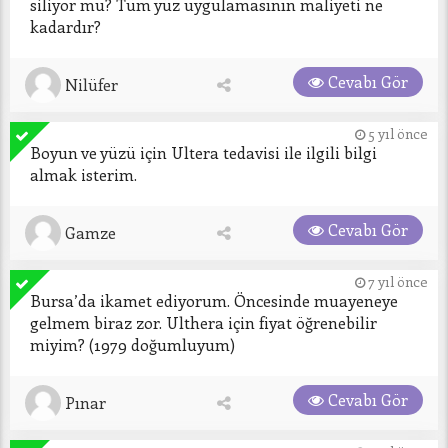
siliyor mu? Tüm yüz uygulamasının maliyeti ne 
kadardır?
Cevabı Gör
Nilüfer
5 yıl önce
Boyun ve yüzü için Ultera tedavisi ile ilgili bilgi 
almak isterim.
Cevabı Gör
Gamze
7 yıl önce
Bursa’da ikamet ediyorum. Öncesinde muayeneye 
gelmem biraz zor. Ulthera için fiyat öğrenebilir 
miyim? (1979 doğumluyum) 
Cevabı Gör
Pınar