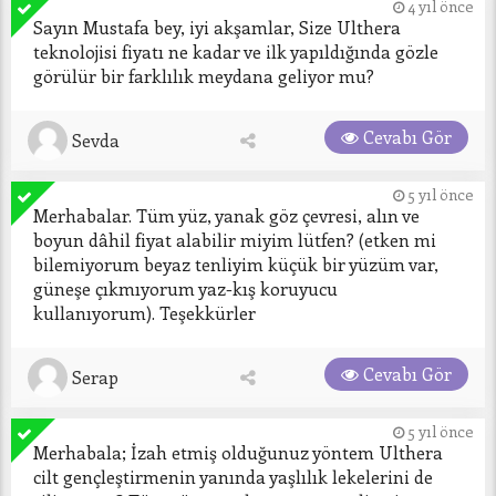
4 yıl önce
Sayın Mustafa bey, iyi akşamlar, Size Ulthera 
teknolojisi fiyatı ne kadar ve ilk yapıldığında gözle 
görülür bir farklılık meydana geliyor mu?
Cevabı Gör
Sevda
5 yıl önce
Merhabalar. Tüm yüz, yanak göz çevresi, alın ve 
boyun dâhil fiyat alabilir miyim lütfen? (etken mi 
bilemiyorum beyaz tenliyim küçük bir yüzüm var, 
güneşe çıkmıyorum yaz-kış koruyucu 
kullanıyorum). Teşekkürler
Cevabı Gör
Serap
5 yıl önce
Merhabala; İzah etmiş olduğunuz yöntem Ulthera 
cilt gençleştirmenin yanında yaşlılık lekelerini de 