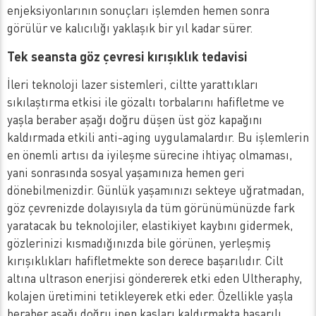
enjeksiyonlarının sonuçları işlemden hemen sonra
görülür ve kalıcılığı yaklaşık bir yıl kadar sürer.
Tek seansta göz çevresi kırışıklık tedavisi
İleri teknoloji lazer sistemleri, ciltte yarattıkları
sıkılaştırma etkisi ile gözaltı torbalarını hafifletme ve
yaşla beraber aşağı doğru düşen üst göz kapağını
kaldırmada etkili anti-aging uygulamalardır. Bu işlemlerin
en önemli artısı da iyileşme sürecine ihtiyaç olmaması,
yani sonrasında sosyal yaşamınıza hemen geri
dönebilmenizdir. Günlük yaşamınızı sekteye uğratmadan,
göz çevrenizde dolayısıyla da tüm görünümünüzde fark
yaratacak bu teknolojiler, elastikiyet kaybını gidermek,
gözlerinizi kısmadığınızda bile görünen, yerleşmiş
kırışıklıkları hafifletmekte son derece başarılıdır. Cilt
altına ultrason enerjisi göndererek etki eden Ultheraphy,
kolajen üretimini tetikleyerek etki eder. Özellikle yaşla
beraber aşağı doğru inen kaşları kaldırmakta başarılı