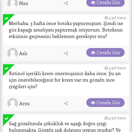
Cevabı Gör
Naz
4 yıl önce
Merhaba. 3 hafta önce botoks yaptırmıştım. Şimdi ise 
göz kapağı ameliyatı yaptırmak istiyorum. Botoksun 
etkisinin geçmesini beklemem gerekiyor mu?
Cevabı Gör
Aslı
4 yıl önce
Retinol içerikli krem önermişsiniz daha önce. Şu an 
için önerebileceğiniz bir krem var mı gözaltı ince 
çizgileri için?
Cevabı Gör
Arzu
4 yıl önce
Sağ gözaltımda çöküklük ve aşağı doğru çizgi 
bulunmakta. Gözaltı ışık dolgusu uygun mudur? Ve 