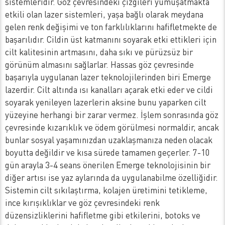
sistemleridir. Göz çevresindeki çizgileri yumuşatmakta
etkili olan lazer sistemleri, yaşa bağlı olarak meydana
gelen renk değişimi ve ton farklılıklarını hafifletmekte de
başarılıdır. Cildin üst katmanını soyarak etki ettikleri için
cilt kalitesinin artmasını, daha sıkı ve pürüzsüz bir
görünüm almasını sağlarlar. Hassas göz çevresinde
başarıyla uygulanan lazer teknolojilerinden biri Emerge
lazerdir. Cilt altında ısı kanalları açarak etki eder ve cildi
soyarak yenileyen lazerlerin aksine bunu yaparken cilt
yüzeyine herhangi bir zarar vermez. İşlem sonrasında göz
çevresinde kızarıklık ve ödem görülmesi normaldir, ancak
bunlar sosyal yaşamınızdan uzaklaşmanıza neden olacak
boyutta değildir ve kısa sürede tamamen geçerler. 7-10
gün arayla 3-4 seans önerilen Emerge teknolojisinin bir
diğer artısı ise yaz aylarında da uygulanabilme özelliğidir.
Sistemin cilt sıkılaştırma, kolajen üretimini tetikleme,
ince kırışıklıklar ve göz çevresindeki renk
düzensizliklerini hafifletme gibi etkilerini, botoks ve