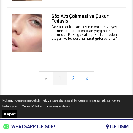
Göz Altı Çökmesi ve Çukur
Tedavisi
Göz altı çukurları, kişinin yorgun ve yaşlı
görünmesine neden olan yaygın bir
sorundur. Peki, göz altı çukurları neden
oluşur ve bu sorunu nasıl giderebiliriz?
«
1
2
»
Kullanıcı deneyimini geliştirmek ve size daha özel bir deneyim yaşatmak için çerez
Yasal Uyarı
kullanıyoruz.
Çerez Politikamızı inceleyebilirsiniz.
Kapat
WHATSAPP İLE SOR!
İLETİŞİM