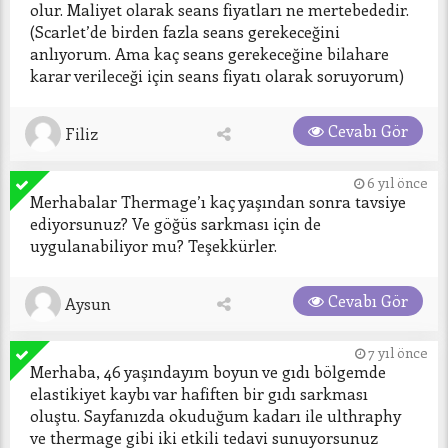
olur. Maliyet olarak seans fiyatları ne mertebededir. 
(Scarlet’de birden fazla seans gerekeceğini 
anlıyorum. Ama kaç seans gerekeceğine bilahare 
karar verileceği için seans fiyatı olarak soruyorum)
Cevabı Gör
Filiz
6 yıl önce
Merhabalar Thermage’ı kaç yaşından sonra tavsiye 
ediyorsunuz? Ve göğüs sarkması için de 
uygulanabiliyor mu? Teşekkürler.   
Cevabı Gör
Aysun
7 yıl önce
Merhaba, 46 yaşındayım boyun ve gıdı bölgemde 
elastikiyet kaybı var hafiften bir gıdı sarkması 
oluştu. Sayfanızda okuduğum kadarı ile ulthraphy 
ve thermage gibi iki etkili tedavi sunuyorsunuz 