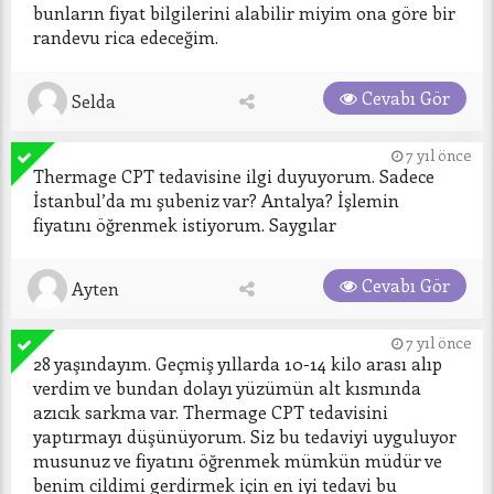
bunların fiyat bilgilerini alabilir miyim ona göre bir 
randevu rica edeceğim.
Cevabı Gör
Selda
7 yıl önce
Thermage CPT tedavisine ilgi duyuyorum. Sadece 
İstanbul’da mı şubeniz var? Antalya? İşlemin 
fiyatını öğrenmek istiyorum. Saygılar
Cevabı Gör
Ayten
7 yıl önce
28 yaşındayım. Geçmiş yıllarda 10-14 kilo arası alıp 
verdim ve bundan dolayı yüzümün alt kısmında 
azıcık sarkma var. Thermage CPT tedavisini 
yaptırmayı düşünüyorum. Siz bu tedaviyi uyguluyor 
musunuz ve fiyatını öğrenmek mümkün müdür ve 
benim cildimi gerdirmek için en iyi tedavi bu 