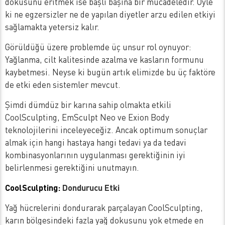
dokusunu eritmek ise başlı başına bir mücadeledir. Öyle
ki ne egzersizler ne de yapılan diyetler arzu edilen etkiyi
sağlamakta yetersiz kalır.
Görüldüğü üzere problemde üç unsur rol oynuyor:
Yağlanma, cilt kalitesinde azalma ve kasların formunu
kaybetmesi. Neyse ki bugün artık elimizde bu üç faktöre
de etki eden sistemler mevcut.
Şimdi dümdüz bir karına sahip olmakta etkili
CoolSculpting, EmSculpt Neo ve Exion Body
teknolojilerini inceleyeceğiz. Ancak optimum sonuçlar
almak için hangi hastaya hangi tedavi ya da tedavi
kombinasyonlarının uygulanması gerektiğinin iyi
belirlenmesi gerektiğini unutmayın.
CoolSculpting:
Dondurucu Etki
Yağ hücrelerini dondurarak parçalayan CoolSculpting,
karın bölgesindeki fazla yağ dokusunu yok etmede en