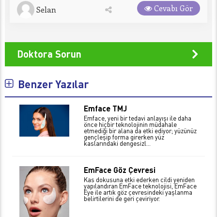
Cevabı Gör
Selan
Doktora Sorun
Benzer Yazılar
Emface TMJ
Emface, yeni bir tedavi anlayışı ile daha
önce hiçbir teknolojinin müdahale
etmediği bir alana da etki ediyor; yüzünüz
gençleşip forma girerken yüz
kaslarındaki dengesizl...
EmFace Göz Çevresi
Kas dokusuna etki ederken cildi yeniden
yapılandıran EmFace teknolojisi, EmFace
Eye ile artık göz çevresindeki yaşlanma
belirtilerini de geri çeviriyor.