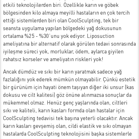
etkili teknolojilerden biri. Özellikle karın ve göbek
bölgesinden kilo almaya meyilli hastaların en çok tercih
ettiği sistemlerden biri olan CoolSculpting, tek bir
seansta uygulama yapılan bölgedeki yağ dokusunun
ortalama %25 - %30’unu yok ediyor. Liposuction
ameliyatına bir alternatif olarak görülen tedavi sonrasında
iyileşme süreci yok, morluklar, ödem, aylarca giyilen
rahatsız korseler ve ameliyatın riskleri yok!
Ancak dümdüz ve sıkı bir karın yaratmak sadece yağ
fazlalığını yok ederek mümkün olmayabilir. Çünkü estetik
bir gürünüm için hayati önem taşıyan diğer iki unsur (kas
dokusu ve cilt kalitesi) göz önüne alınmazsa sonuçlar da
mükemmel olmaz. Henüz genç yaşlarında olan, ciltleri
sıkı ve kaliteli, karın kasları formda olan hastalar için
CoolSculpting tedavisi tek başına yeterli olacaktır. Ancak
karın kasları gevşemiş olan, cildi elastik ve sıkı olmayan
hastalarda CoolSculpting teknolojisini başka sistemlerle