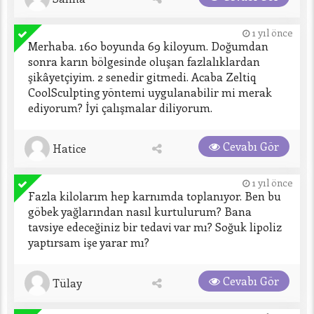
1 yıl önce
Merhaba. 160 boyunda 69 kiloyum. Doğumdan 
sonra karın bölgesinde oluşan fazlalıklardan 
şikâyetçiyim. 2 senedir gitmedi. Acaba Zeltiq 
CoolSculpting yöntemi uygulanabilir mi merak 
ediyorum? İyi çalışmalar diliyorum.
Cevabı Gör
Hatice
1 yıl önce
Fazla kilolarım hep karnımda toplanıyor. Ben bu 
göbek yağlarından nasıl kurtulurum? Bana 
tavsiye edeceğiniz bir tedavi var mı? Soğuk lipoliz 
yaptırsam işe yarar mı?
Cevabı Gör
Tülay