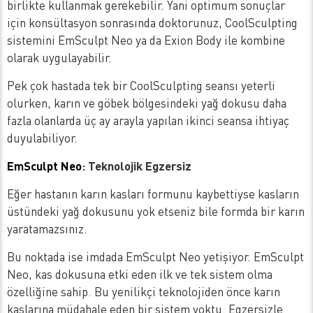
birlikte kullanmak gerekebilir. Yani optimum sonuçlar
için konsültasyon sonrasında doktorunuz, CoolSculpting
sistemini EmSculpt Neo ya da Exion Body ile kombine
olarak uygulayabilir.
Pek çok hastada tek bir CoolSculpting seansı yeterli
olurken, karın ve göbek bölgesindeki yağ dokusu daha
fazla olanlarda üç ay arayla yapılan ikinci seansa ihtiyaç
duyulabiliyor.
EmSculpt Neo
: Teknolojik Egzersiz
Eğer hastanın karın kasları formunu kaybettiyse kasların
üstündeki yağ dokusunu yok etseniz bile formda bir karın
yaratamazsınız.
Bu noktada ise imdada EmSculpt Neo yetişiyor. EmSculpt
Neo, kas dokusuna etki eden ilk ve tek sistem olma
özelliğine sahip. Bu yenilikçi teknolojiden önce karın
kaslarına müdahale eden bir sistem yoktu. Egzersizle