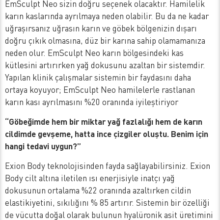
EmSculpt Neo sizin doğru seçenek olacaktır. Hamilelik
karın kaslarında ayrılmaya neden olabilir. Bu da ne kadar
uğraşırsanız uğrasın karın ve göbek bölgenizin dışarı
doğru çıkık olmasına, düz bir karına sahip olamamanıza
neden olur. EmSculpt Neo karın bölgesindeki kas
kütlesini artırırken yağ dokusunu azaltan bir sistemdir.
Yapılan klinik çalışmalar sistemin bir faydasını daha
ortaya koyuyor; EmSculpt Neo hamilelerle rastlanan
karın kası ayrılmasını %20 oranında iyileştiriyor
“Göbeğimde hem bir miktar yağ fazlalığı hem de karın
cildimde gevşeme, hatta ince çizgiler oluştu. Benim için
hangi tedavi uygun?”
Exion Body teknolojisinden fayda sağlayabilirsiniz. Exion
Body cilt altına iletilen ısı enerjisiyle inatçı yağ
dokusunun ortalama %22 oranında azaltırken cildin
elastikiyetini, sıkılığını % 85 artırır. Sistemin bir özelliği
de vücutta doğal olarak bulunun hyalüronik asit üretimini