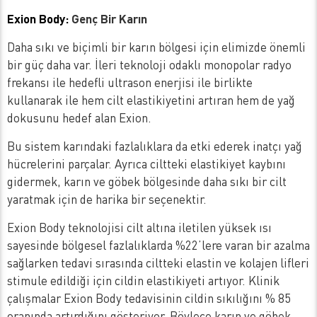
Exion Body:
Genç Bir Karın
Daha sıkı ve biçimli bir karın bölgesi için elimizde önemli
bir güç daha var. İleri teknoloji odaklı monopolar radyo
frekansı ile hedefli ultrason enerjisi ile birlikte
kullanarak ile hem cilt elastikiyetini artıran hem de yağ
dokusunu hedef alan Exion.
Bu sistem karındaki fazlalıklara da etki ederek inatçı yağ
hücrelerini parçalar. Ayrıca ciltteki elastikiyet kaybını
gidermek, karın ve göbek bölgesinde daha sıkı bir cilt
yaratmak için de harika bir seçenektir.
Exion Body teknolojisi cilt altına iletilen yüksek ısı
sayesinde bölgesel fazlalıklarda %22’lere varan bir azalma
sağlarken tedavi sırasında ciltteki elastin ve kolajen lifleri
stimule edildiği için cildin elastikiyeti artıyor. Klinik
çalışmalar Exion Body tedavisinin cildin sıkılığını % 85
oranında artırdığını gösteriyor. Böylece karın ve göbek