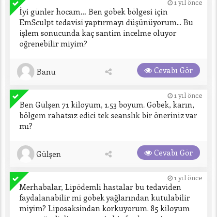
1 yıl önce
İyi günler hocam… Ben göbek bölgesi için 
EmSculpt tedavisi yaptırmayı düşünüyorum... Bu 
işlem sonucunda kaç santim incelme oluyor 
öğrenebilir miyim?
Cevabı Gör
Banu
1 yıl önce
Ben Gülşen 71 kiloyum, 1.53 boyum. Göbek, karın, 
bölgem rahatsız edici tek seanslık bir öneriniz var 
mı?
Cevabı Gör
Gülşen
1 yıl önce
Merhabalar, Lipödemli hastalar bu tedaviden 
faydalanabilir mi göbek yağlarından kutulabilir 
miyim? Liposaksindan korkuyorum. 85 kiloyum 