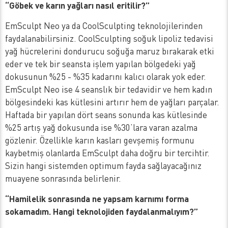
“Göbek ve karın yağları nasıl eritilir?”
EmSculpt Neo ya da CoolSculpting teknolojilerinden
faydalanabilirsiniz. CoolSculpting soğuk lipoliz tedavisi
yağ hücrelerini dondurucu soğuğa maruz bırakarak etki
eder ve tek bir seansta işlem yapılan bölgedeki yağ
dokusunun %25 - %35 kadarını kalıcı olarak yok eder.
EmSculpt Neo ise 4 seanslık bir tedavidir ve hem kadın
bölgesindeki kas kütlesini artırır hem de yağları parçalar.
Haftada bir yapılan dört seans sonunda kas kütlesinde
%25 artış yağ dokusunda ise %30’lara varan azalma
gözlenir. Özellikle karın kasları gevşemiş formunu
kaybetmiş olanlarda EmSculpt daha doğru bir tercihtir.
Sizin hangi sistemden optimum fayda sağlayacağınız
muayene sonrasında belirlenir.
“Hamilelik sonrasında ne yapsam karnımı forma
sokamadım. Hangi teknolojiden faydalanmalıyım?”