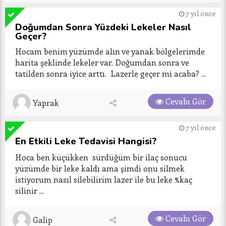
7 yıl önce
Doğumdan Sonra Yüzdeki Lekeler Nasıl
Geçer?
Hocam benim yüzümde alın ve yanak bölgelerimde 
harita şeklinde lekeler var. Doğumdan sonra ve 
tatilden sonra iyice arttı.  Lazerle geçer mi acaba? ...
Cevabı Gör
Yaprak
7 yıl önce
En Etkili Leke Tedavisi Hangisi?
Hoca ben küçükken  sürdüğüm bir ilaç sonucu 
yüzümde bir leke kaldı ama şimdi onu silmek 
istiyorum nasıl silebilirim lazer ile bu leke %kaç 
silinir ...
Cevabı Gör
Galip