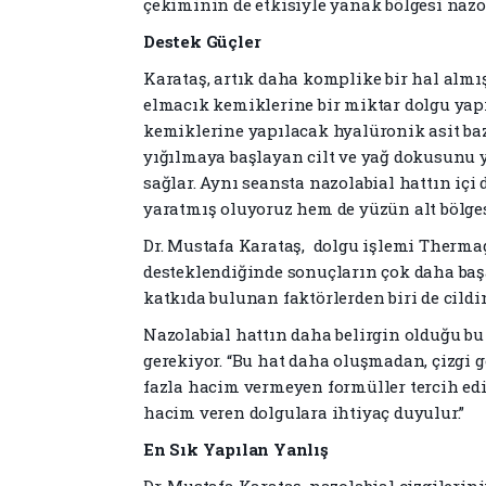
çekiminin de etkisiyle yanak bölgesi nazol
Destek Güçler
Karataş, artık daha komplike bir hal almı
elmacık kemiklerine bir miktar dolgu yapı
kemiklerine yapılacak hyalüronik asit baz
yığılmaya başlayan cilt ve yağ dokusunu y
sağlar. Aynı seansta nazolabial hattın içi
yaratmış oluyoruz hem de yüzün alt bölges
Dr. Mustafa Karataş, dolgu işlemi Thermage 
desteklendiğinde sonuçların çok daha başa
katkıda bulunan faktörlerden biri de cildi
Nazolabial hattın daha belirgin olduğu 
gerekiyor. “Bu hat daha oluşmadan, çizgi
fazla hacim vermeyen formüller tercih edil
hacim veren dolgulara ihtiyaç duyulur.”
En Sık Yapılan Yanlış