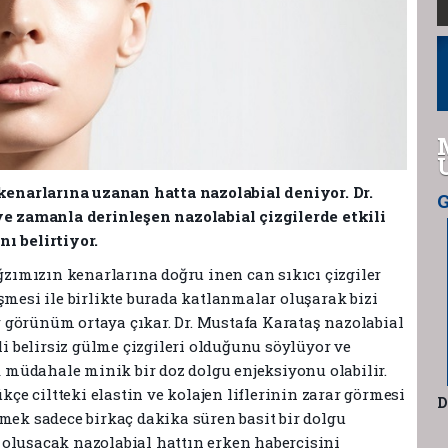
enarlarına uzanan hatta nazolabial deniyor. Dr.
G
ve zamanla derinleşen nazolabial çizgilerde etkili
ı belirtiyor.
ımızın kenarlarına doğru inen can sıkıcı çizgiler
şmesi ile birlikte burada katlanmalar oluşarak bizi
 görünüm ortaya çıkar. Dr. Mustafa Karataş nazolabial
li belirsiz gülme çizgileri olduğunu söylüyor ve
lk müdahale minik bir doz dolgu enjeksiyonu olabilir.
ükçe ciltteki elastin ve kolajen liflerinin zarar görmesi
D
mek sadece birkaç dakika süren basit bir dolgu
oluşacak nazolabial hattın erken habercisini