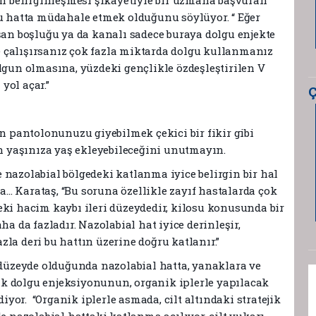
nin belirginleşmesi şikâyetiyle bir uzmana başvuran
bu hatta müdahale etmek olduğunu söylüyor. “ Eğer
şan boşluğu ya da kanalı sadece buraya dolgu enjekte
 çalışırsanız çok fazla miktarda dolgu kullanmanız
lgun olmasına, yüzdeki gençlikle özdeşleştirilen V
yol açar.”
Ç
an pantolonunuzu giyebilmek çekici bir fikir gibi
ğın yaşınıza yaş ekleyebileceğini unutmayın.
te nazolabial bölgedeki katlanma iyice belirgin bir hal
rsa… Karataş, “Bu soruna özellikle zayıf hastalarda çok
zdeki hacim kaybı ileri düzeydedir, kilosu konusunda bir
ha da fazladır. Nazolabial hat iyice derinleşir,
la deri bu hattın üzerine doğru katlanır.”
i düzeyde olduğunda nazolabial hatta, yanaklara ve
k dolgu enjeksiyonunun, organik iplerle yapılacak
diyor. “Organik iplerle asmada, cilt altındaki stratejik