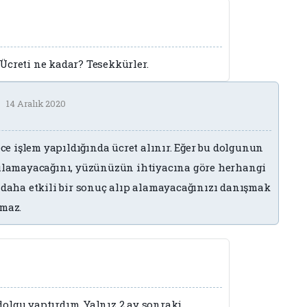
Ücreti ne kadar? Tesekkürler.
14 Aralık 2020
 işlem yapıldığında ücret alınır. Eğer bu dolgunun
rşılamayacağını, yüzünüzün ihtiyacına göre herhangi
n daha etkili bir sonuç alıp alamayacağınızı danışmak
nmaz.
olgu yaptırdım. Yalnız 2 ay sonraki