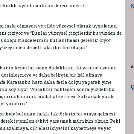
teknikle uygulamak son derece önemli.
N
si fazla olmayan ve cilde yüzeysel olarak uygulanan
nı çiziyor ve “Bunlar yüzeysel çizgilerdir bu yüzden de
ş dolgu maddelerinin kullanılması gerekir,” diyor.
yüzeyinden de belli olan bir hat oluşur."
d
nda burun kenarlarından dudakların iki yanına uzanan
a derinleşmeye ve daha belirgin bir hâl almaya
afa Karataş bu hattı daha fazla dolgu yaparak yine
Ç
u söylüyor. “Ancak bir noktadan sonra yüzdeki bu
n içini doldurarak müdahale etmeye kalkarsak yüzde
m yaratırız.”
atkıda bulunan farklı faktörlerin bir araya gelmesi.
ederek istenilen etkiyi yaratmak mümkün olmaz. Peki
su azalmaya, cilt elastikiyetini kaybetmeye ve yer