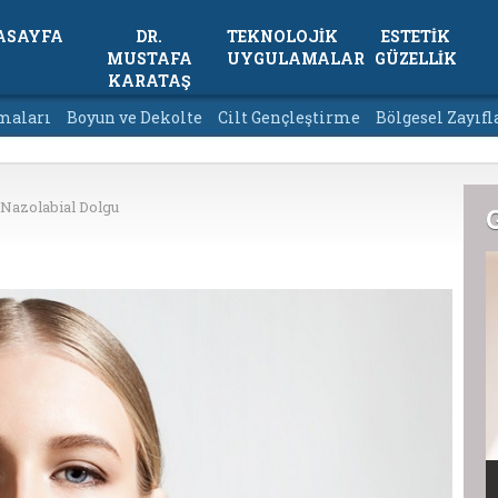
ASAYFA
DR.
TEKNOLOJİK
ESTETİK
MUSTAFA
UYGULAMALAR
GÜZELLİK
KARATAŞ
maları
Boyun ve Dekolte
Cilt Gençleştirme
Bölgesel Zayıf
Nazolabial Dolgu