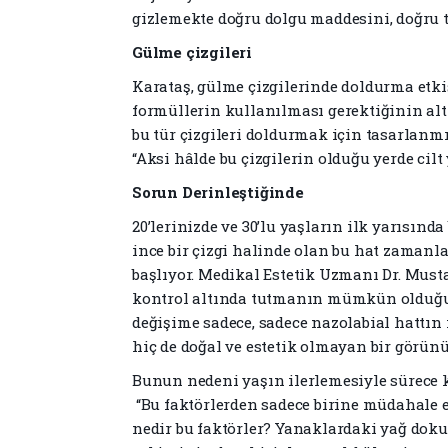
gizlemekte doğru dolgu maddesini, doğru 
Gülme çizgileri
Karataş, gülme çizgilerinde doldurma etki
formüllerin kullanılması gerektiğinin altı
bu tür çizgileri doldurmak için tasarlanmı
“Aksi hâlde bu çizgilerin olduğu yerde cilt 
Sorun Derinleştiğinde
20’lerinizde ve 30’lu yaşların ilk yarısı
ince bir çizgi halinde olan bu hat zamanl
başlıyor. Medikal Estetik Uzmanı Dr. Must
kontrol altında tutmanın mümkün olduğun
değişime sadece, sadece nazolabial hattı
hiç de doğal ve estetik olmayan bir görünü
Bunun nedeni yaşın ilerlemesiyle sürece k
“Bu faktörlerden sadece birine müdahale 
nedir bu faktörler? Yanaklardaki yağ doku