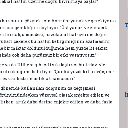
abial hattın üzerine doğru kıvrılmaya başlar.”
ş bu sorunu çözmek için önce üst yanak ve gerekiyorsa
T
lması gerektiğini söylüyor. “Üst yanak ve elmacık
lı bir dolgu maddesi, nazolabial hat üzerine doğru
ukarı çekerek bu hattın belirginliğinin azalmasını
 de bir miktar doldurulduğunda hem yüzde lif etkisi
inde çok daha pürüzsüz bir etki yaratıyoruz.”
ya da Ulthera gibi cilt sıkılaştırıcı bir tedaviyle
rılı olduğunu belirtiyor. “Çünkü yüzdeki bu değişime
n eskisi kadar elastik olmamasıdır.”
bu dönemde kullanılan dolgunun da değişmesi
İ
 görünümündeyken yüzeysel olarak enjekte edilen ve
irken, artık daha derine enjekte edilen ve daha fazla