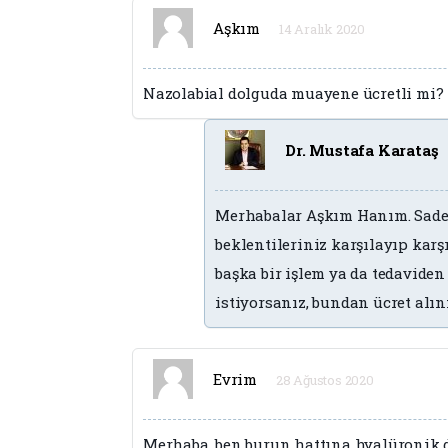
Aşkım
14 Aralık 2020
Nazolabial dolguda muayene ücretli mi? 
Dr. Mustafa Karataş
Merhabalar Aşkım Hanım. Sadece
beklentileriniz karşılayıp ka
başka bir işlem ya da tedavide
istiyorsanız, bundan ücret alı
Evrim
28 Ağustos 2020
Merhaba, ben burun hattına hyalüronik d