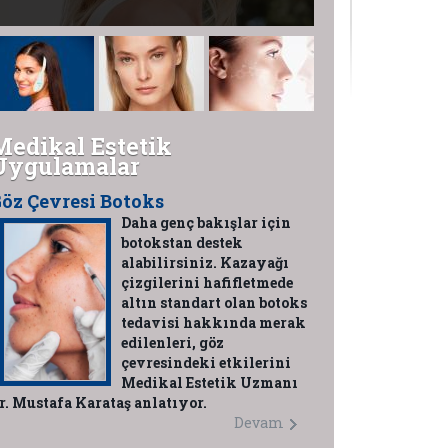
Medikal Estetik
Uygulamalar
öz Çevresi Botoks
Daha genç bakışlar için
botokstan destek
alabilirsiniz. Kazayağı
çizgilerini hafifletmede
altın standart olan botoks
tedavisi hakkında merak
edilenleri, göz
çevresindeki etkilerini
Medikal Estetik Uzmanı
r. Mustafa Karataş anlatıyor.
Devam