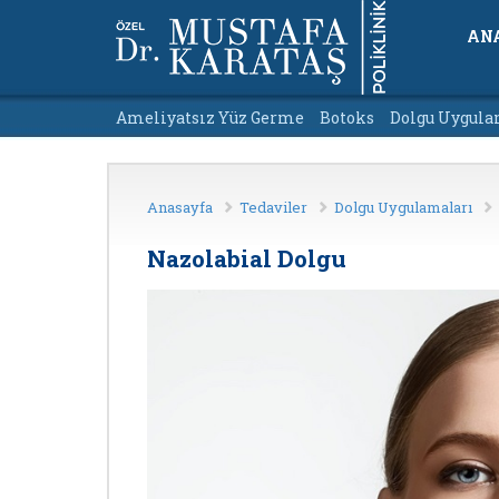
AN
Ameliyatsız Yüz Germe
Botoks
Dolgu Uygula
Anasayfa
Tedaviler
Dolgu Uygulamaları
Nazolabial Dolgu