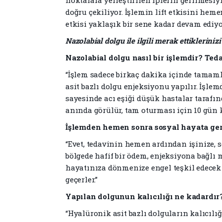
noktalara yerleştirilen iplerin gerilmesiy
doğru çekiliyor. İşlemin lift etkisini hem
etkisi yaklaşık bir sene kadar devam ediyor
Nazolabial dolgu ile ilgili merak ettiklerini
Nazolabial dolgu nasıl bir işlemdir? Te
“İşlem sadece birkaç dakika içinde tamaml
asit bazlı dolgu enjeksiyonu yapılır. İşl
sayesinde acı eşiği düşük hastalar tarafınd
anında görülür, tam oturması için 10 gün k
İşlemden hemen sonra sosyal hayata ger
“Evet, tedavinin hemen ardından işinize, 
bölgede hafif bir ödem, enjeksiyona bağlı
hayatınıza dönmenize engel teşkil edecek 
geçerler.”
Yapılan dolgunun kalıcılığı ne kadardır
“Hyalüronik asit bazlı dolguların kalıcılığ