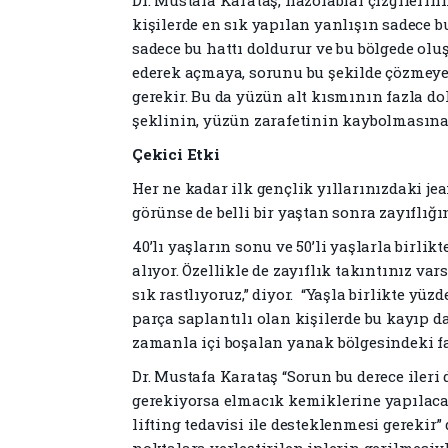
Dr. Mustafa Karataş, nazolabial çizgileri
kişilerde en sık yapılan yanlışın sadece 
sadece bu hattı doldurur ve bu bölgede olu
ederek açmaya, sorunu bu şekilde çözmeye
gerekir. Bu da yüzün alt kısmının fazla do
şeklinin, yüzün zarafetinin kaybolmasına 
Çekici Etki
Her ne kadar ilk gençlik yıllarınızdaki je
görünse de belli bir yaştan sonra zayıflı
40’lı yaşların sonu ve 50’li yaşlarla birlik
alıyor. Özellikle de zayıflık takıntınız va
sık rastlıyoruz,” diyor. “Yaşla birlikte yü
parça saplantılı olan kişilerde bu kayıp da
zamanla içi boşalan yanak bölgesindeki faz
Dr. Mustafa Karataş “Sorun bu derece iler
gerekiyorsa elmacık kemiklerine yapılaca
lifting tedavisi ile desteklenmesi gerekir” 