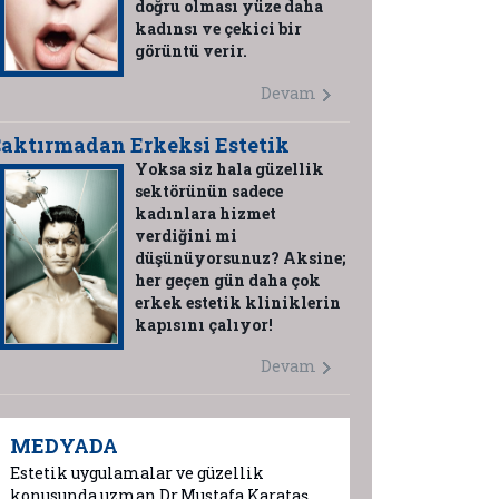
doğru olması yüze daha
kadınsı ve çekici bir
görüntü verir.
Devam
aktırmadan Erkeksi Estetik
Yoksa siz hala güzellik
sektörünün sadece
kadınlara hizmet
verdiğini mi
düşünüyorsunuz? Aksine;
her geçen gün daha çok
erkek estetik kliniklerin
kapısını çalıyor!
Devam
MEDYADA
Estetik uygulamalar ve güzellik
konusunda uzman Dr.Mustafa Karataş