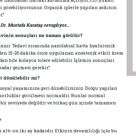
le nazolabial hattaki katlanma açılıyor, cilt yukarı
en görebiliyorsunuz. Organik iplerle yapılan askının
.”
zi Dr. Mustafa Karataş cevaplıyor…
davinin sonuçları ne zaman görülür?
anır. Tedavi sırasında nazolabial hatta hyalüronik
emden 15-20 dakika önce uygulanan anestezik etkili krem
an bile kolayca tolere edilebilir. İşlemin sonuçları
adar geçmesi gerekir.”
i dönülebilir mi?
sosyal yaşamınıza geri dönebilirsiniz. Dolgu yapılan
 morluklar görülmesi normaldir. Bunlar normal
bir seviyede değildir ve birkaç gün içinde tamamen
?
ı altı-on iki ay kadardır. Etkinin devamlılığı için bu