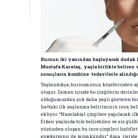
Burnun iki yanından başlayarak dudak k
Mustafa Karataş, yaşla birlikte beliren 
sonuçların kombine tedavilerle alındığın
Yaşlandıkça, burnumuzun köşelerinden ağz
oluşur. Zaman içinde bu çizgilerin derinle
olduğumuzdan çok daha yaşlı gösteren bir
hattaki ilk yaşlanma belirtisinin ince, bel
ekliyor: “Nazolabial çizgilere yapılacak i
Erken yaşlarda bile belirebilen ve siz güld
yüzünden oluşan bu ince çizgileri hafiflet
enjeksiyonu ile mümkündür.” Ama ileride 