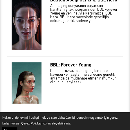
Anti-aging dünyasının başarısını
kanıtlamış teknolojilerinden BBL Forever
Young en yeni haliyle karşımızda: BBL
Hero. BBL Hero sayesinde gençliğin
dokunuşu artık sadece y...
BBL: Forever Young
Daha pürüzsüz, daha genç bir cilde
kavuşurken yaşlanma sürecine genetik
anlamda da müdahale etmenin mümkün
olduğunu söylesek…
Kullanıcı deneyimini geliştirmek ve size daha özel bir deneyim yaşatmak için çerez
Yasal Uyarı
kullanıyoruz.
Çerez Politikamızı inceleyebilirsiniz.