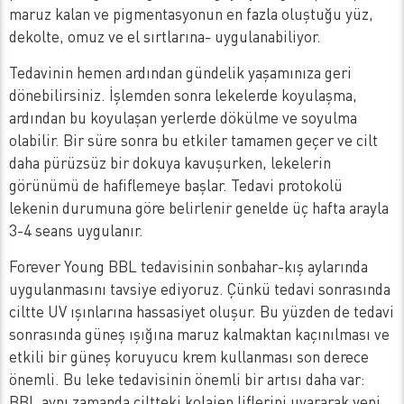
maruz kalan ve pigmentasyonun en fazla oluştuğu yüz,
dekolte, omuz ve el sırtlarına- uygulanabiliyor.
Tedavinin hemen ardından gündelik yaşamınıza geri
dönebilirsiniz. İşlemden sonra lekelerde koyulaşma,
ardından bu koyulaşan yerlerde dökülme ve soyulma
olabilir. Bir süre sonra bu etkiler tamamen geçer ve cilt
daha pürüzsüz bir dokuya kavuşurken, lekelerin
görünümü de hafiflemeye başlar. Tedavi protokolü
lekenin durumuna göre belirlenir genelde üç hafta arayla
3-4 seans uygulanır.
Forever Young BBL tedavisinin sonbahar-kış aylarında
uygulanmasını tavsiye ediyoruz. Çünkü tedavi sonrasında
ciltte UV ışınlarına hassasiyet oluşur. Bu yüzden de tedavi
sonrasında güneş ışığına maruz kalmaktan kaçınılması ve
etkili bir güneş koruyucu krem kullanması son derece
önemli. Bu leke tedavisinin önemli bir artısı daha var:
BBL aynı zamanda ciltteki kolajen liflerini uyararak yeni