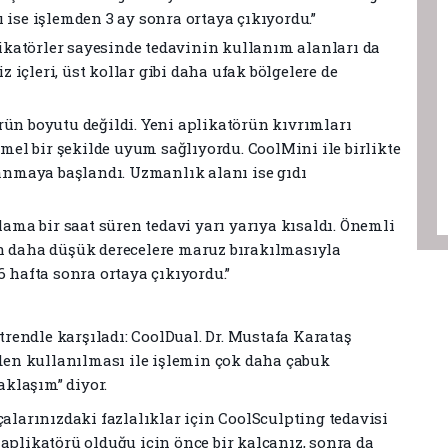
 ise işlemden 3 ay sonra ortaya çıkıyordu.”
plikatörler sayesinde tedavinin kullanım alanları da
iz içleri, üst kollar gibi daha ufak bölgelere de
rün boyutu değildi. Yeni aplikatörün kıvrımları
l bir şekilde uyum sağlıyordu. CoolMini ile birlikte
lanmaya başlandı. Uzmanlık alanı ise gıdı
lama bir saat süren tedavi yarı yarıya kısaldı. Önemli
n daha düşük derecelere maruz bırakılmasıyla
6 hafta sonra ortaya çıkıyordu.”
 trendle karşıladı: CoolDual. Dr. Mustafa Karataş
rden kullanılması ile işlemin çok daha çabuk
aklaşım” diyor.
çalarınızdaki fazlalıklar için CoolSculpting tedavisi
aplikatörü olduğu için önce bir kalçanız, sonra da