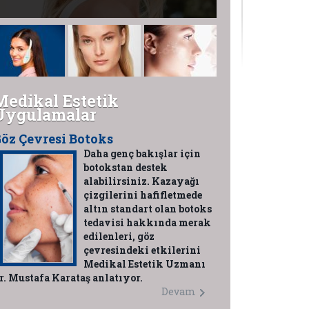
Medikal Estetik
Uygulamalar
öz Çevresi Botoks
Daha genç bakışlar için
botokstan destek
alabilirsiniz. Kazayağı
çizgilerini hafifletmede
altın standart olan botoks
tedavisi hakkında merak
edilenleri, göz
çevresindeki etkilerini
Medikal Estetik Uzmanı
r. Mustafa Karataş anlatıyor.
Devam