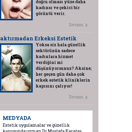
doğru olması yüze daha
kadınsı ve çekici bir
görüntü verir.
Devam
aktırmadan Erkeksi Estetik
Yoksa siz hala güzellik
sektörünün sadece
kadınlara hizmet
verdiğini mi
düşünüyorsunuz? Aksine;
her geçen gün daha çok
erkek estetik kliniklerin
kapısını çalıyor!
Devam
MEDYADA
Estetik uygulamalar ve güzellik
konusunda uzman Dr.Mustafa Karataş