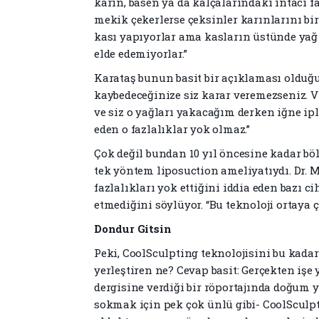
karın, basen ya da kalçalarındaki intacı f
mekik çekerlerse çeksinler karınlarını bi
kası yapıyorlar ama kasların üstünde yağ 
elde edemiyorlar.”
Karataş bunun basit bir açıklaması olduğ
kaybedeceğinize siz karar veremezseniz. Vü
ve siz o yağları yakacağım derken iğne ip
eden o fazlalıklar yok olmaz.”
Çok değil bundan 10 yıl öncesine kadar böl
tek yöntem liposuction ameliyatıydı. Dr. 
fazlalıkları yok ettiğini iddia eden bazı 
etmediğini söylüyor. “Bu teknoloji ortaya 
Dondur Gitsin
Peki, CoolSculpting teknolojisini bu kadar 
yerleştiren ne? Cevap basit: Gerçekten işe
dergisine verdiği bir röportajında doğum
sokmak için pek çok ünlü gibi- CoolSculpt