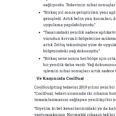
sağlıyordu. Tedavinin nihai sonuçları
“Birkaç yıl sonra geliştirilen yeni a
genişledi. Artık belin yan kısımları, d
uygulama yapılabiliyordu.”
“Tasarımdaki yenilik sadece aplikatö
vücudun kıvrımlı bölgelerine mükemme
artık Zeltiq teknolojisi yüze de uygu
bölgesindeki yağ dokusuydu.”
“Birkaç sene sonra her bölge için orta
bir yenilik daha vardı: Yağ dokusunu
işlemin nihai sonuçları artık sadece 
Ve Karşınızda CoolDual
CoolSculpting tedavisi 2019 yılını yeni bir
“CoolDual, tedavi sırasında iki cihazın bi
tamamlanmasını sağlayan yenilikçi bir y
“Diyelim ki bel kenarlarınızdaki ya da kal
yaptıracaksınız. Normalde cihazın tek bir 