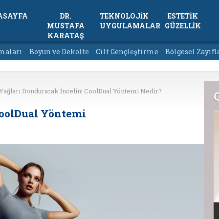
ASAYFA
DR.
TEKNOLOJİK
ESTETİK
MUSTAFA
UYGULAMALAR
GÜZELLİK
KARATAŞ
maları
Boyun ve Dekolte
Cilt Gençleştirme
Bölgesel Zayıf
Yağları Dondurarak İncelin! CoolDual Yöntemi Nedir?
CoolDual Yöntemi