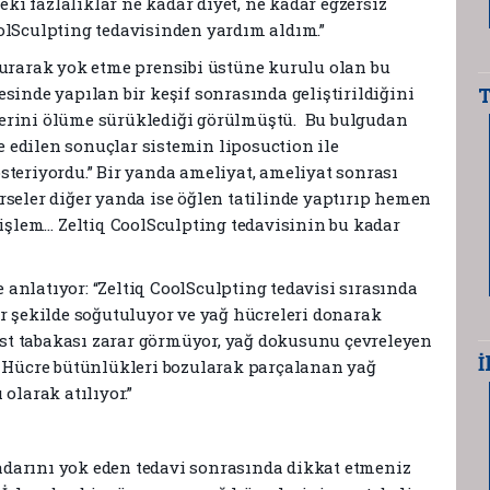
i fazlalıklar ne kadar diyet, ne kadar egzersiz
olSculpting tedavisinden yardım aldım.”
durarak yok etme prensibi üstüne kurulu olan bu
T
sinde yapılan bir keşif sonrasında geliştirildiğini
lerini ölüme sürüklediği görülmüştü. Bu bulgudan
de edilen sonuçlar sistemin liposuction ile
steriyordu.” Bir yanda ameliyat, ameliyat sonrası
rseler diğer yanda ise öğlen tatilinde yaptırıp hemen
 işlem… Zeltiq CoolSculpting tedavisinin bu kadar
anlatıyor: “Zeltiq CoolSculpting tedavisi sırasında
ir şekilde soğutuluyor ve yağ hücreleri donarak
 üst tabakası zarar görmüyor, yağ dokusunu çevreleyen
İ
. Hücre bütünlükleri bozularak parçalanan yağ
olarak atılıyor.”
darını yok eden tedavi sonrasında dikkat etmeniz