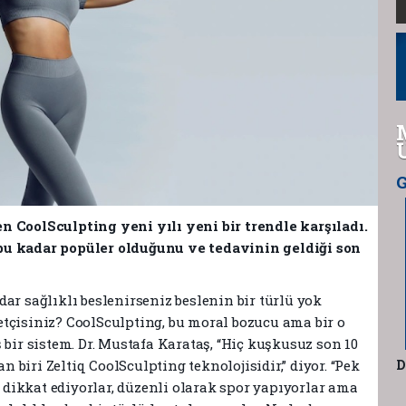
G
n CoolSculpting yeni yılı yeni bir trendle karşıladı.
bu kadar popüler olduğunu ve tedavinin geldiği son
ar sağlıklı beslenirseniz beslenin bir türlü yok
tçisiniz? CoolSculpting, bu moral bozucu ama bir o
 bir sistem. Dr. Mustafa Karataş, “Hiç kuşkusuz son 10
biri Zeltiq CoolSculpting teknolojisidir,” diyor. “Pek
D
dikkat ediyorlar, düzenli olarak spor yapıyorlar ama