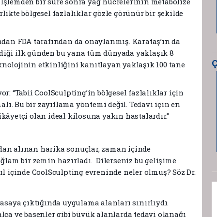
ü. İşlemden bir süre sonra yağ hücrelerinin metabolize
likte bölgesel fazlalıklar gözle görünür bir şekilde
ından FDA tarafından da onaylanmış. Karataş’ın da
rildiği ilk günden bu yana tüm dünyada yaklaşık 8
Ç
nolojinin etkinliğini kanıtlayan yaklaşık 100 tane
r: “Tabii CoolSculpting’in bölgesel fazlalıklar için
ı. Bu bir zayıflama yöntemi değil. Tedavi için en
ikâyetçi olan ideal kilosuna yakın hastalardır.”
dan alınan harika sonuçlar, zaman içinde
ağlam bir zemin hazırladı. Dilerseniz bu gelişime
ıl içinde CoolSculpting evreninde neler olmuş? Söz Dr.
yasaya çıktığında uygulama alanları sınırlıydı.
lça ve basenler gibi büyük alanlarda tedavi olanağı