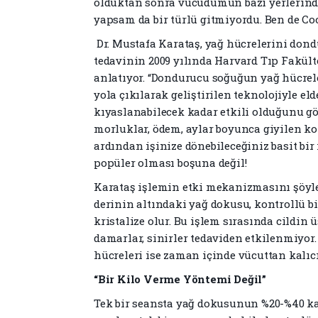
olduktan sonra vücudumun bazı yerlerindek
yapsam da bir türlü gitmiyordu. Ben de Co
Dr. Mustafa Karataş, yağ hücrelerini don
tedavinin 2009 yılında Harvard Tıp Fakülte
anlatıyor. “Dondurucu soğuğun yağ hücre
yola çıkılarak geliştirilen teknolojiyle el
kıyaslanabilecek kadar etkili olduğunu gö
morluklar, ödem, aylar boyunca giyilen ko
ardından işinize dönebileceğiniz basit bir
popüler olması boşuna değil!
Karataş işlemin etki mekanizmasını şöyle 
derinin altındaki yağ dokusu, kontrollü b
kristalize olur. Bu işlem sırasında cildin
damarlar, sinirler tedaviden etkilenmiyor
hücreleri ise zaman içinde vücuttan kalıcı 
“Bir Kilo Verme Yöntemi Değil”
Tek bir seansta yağ dokusunun %20-%40 ka