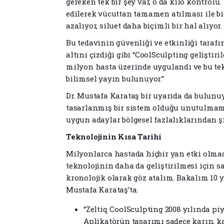
gereken tek bir şey var, o da kilo kontrol
edilerek vücuttan tamamen atılması ile bir
azalıyor, siluet daha biçimli bir hal alıyor.
Bu tedavinin güvenliği ve etkinliği taraf
altını çizdiği gibi “CoolSculpting gelişti
milyon hasta üzerinde uygulandı ve bu tek
bilimsel yayın bulunuyor.”
Dr. Mustafa Karataş bir uyarıda da bulunuyo
tasarlanmış bir sistem olduğu unutulmamal
uygun adaylar bölgesel fazlalıklarından ş
Teknolojinin Kısa Tarihi
Milyonlarca hastada hiçbir yan etki olma
teknolojinin daha da geliştirilmesi için s
kronolojik olarak göz atalım. Bakalım 10 y
Mustafa Karataş’ta.
“Zeltiq CoolSculpting 2008 yılında pi
Aplikatörün tasarımı sadece karın, ka