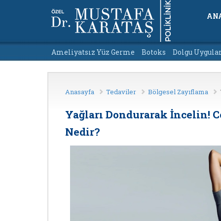
AN
Ameliyatsız Yüz Germe
Botoks
Dolgu Uygula
Anasayfa
Tedaviler
Bölgesel Zayıflama
Yağları Dondurarak İncelin! 
Nedir?