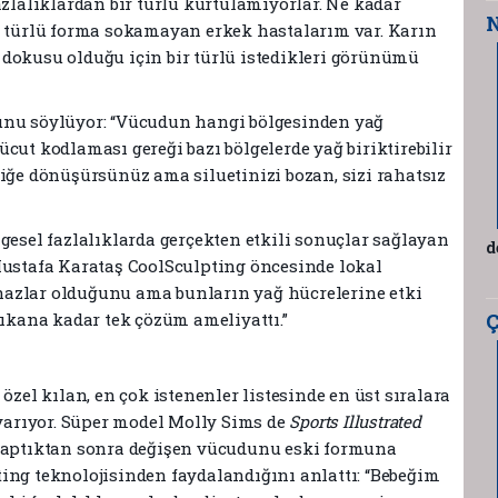
azlalıklardan bir türlü kurtulamıyorlar. Ne kadar
N
r türlü forma sokamayan erkek hastalarım var. Karın
dokusu olduğu için bir türlü istedikleri görünümü
unu söylüyor: “Vücudun hangi bölgesinden yağ
cut kodlaması gereği bazı bölgelerde yağ biriktirebilir
liğe dönüşürsünüz ama siluetinizi bozan, sizi rahatsız
gesel fazlalıklarda gerçekten etkili sonuçlar sağlayan
d
Mustafa Karataş CoolSculpting öncesinde lokal
cihazlar olduğunu ama bunların yağ hücrelerine etki
çıkana kadar tek çözüm ameliyattı.”
Ç
özel kılan, en çok istenenler listesinde en üst sıralara
 yarıyor. Süper model Molly Sims de
Sports Illustrated
 yaptıktan sonra değişen vücudunu eski formuna
ing teknolojisinden faydalandığını anlattı: “Bebeğim