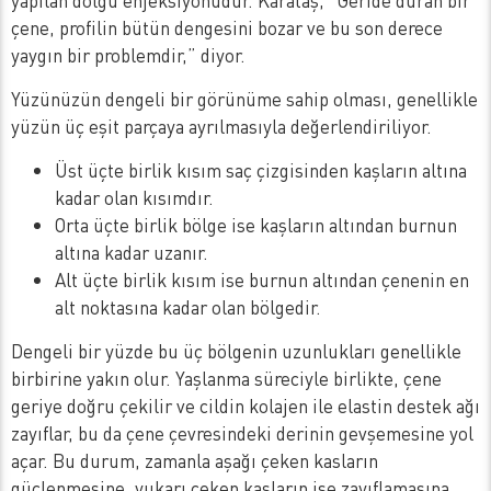
yapılan dolgu enjeksiyonudur. Karataş, “Geride duran bir
çene, profilin bütün dengesini bozar ve bu son derece
yaygın bir problemdir,” diyor.
Yüzünüzün dengeli bir görünüme sahip olması, genellikle
yüzün üç eşit parçaya ayrılmasıyla değerlendiriliyor.
Üst üçte birlik kısım saç çizgisinden kaşların altına
kadar olan kısımdır.
Orta üçte birlik bölge ise kaşların altından burnun
altına kadar uzanır.
Alt üçte birlik kısım ise burnun altından çenenin en
alt noktasına kadar olan bölgedir.
Dengeli bir yüzde bu üç bölgenin uzunlukları genellikle
birbirine yakın olur. Yaşlanma süreciyle birlikte, çene
geriye doğru çekilir ve cildin kolajen ile elastin destek ağı
zayıflar, bu da çene çevresindeki derinin gevşemesine yol
açar. Bu durum, zamanla aşağı çeken kasların
güçlenmesine, yukarı çeken kasların ise zayıflamasına