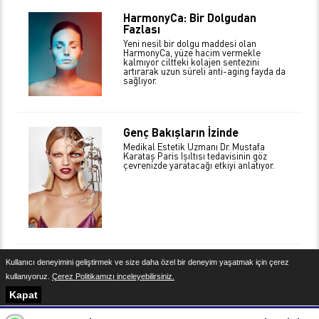
HarmonyCa: Bir Dolgudan
Fazlası
Yeni nesil bir dolgu maddesi olan
HarmonyCa, yüze hacim vermekle
kalmıyor ciltteki kolajen sentezini
artırarak uzun süreli anti-aging fayda da
sağlıyor.
Genç Bakışların İzinde
Medikal Estetik Uzmanı Dr. Mustafa
Karataş Paris Işıltısı tedavisinin göz
çevrenizde yaratacağı etkiyi anlatıyor.
Kullanıcı deneyimini geliştirmek ve size daha özel bir deneyim yaşatmak için çerez
Yasal Uyarı
kullanıyoruz.
Çerez Politikamızı inceleyebilirsiniz.
Kapat